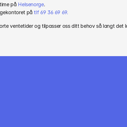
 time på 
Helsenorge
.
egekontoret på 
tlf 69 36 69 69.
korte ventetider og tilpasser oss ditt behov så langt det l