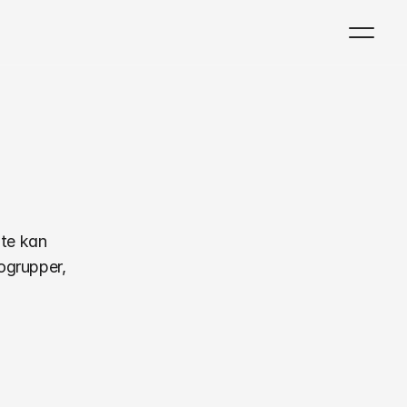
få
te kan 
ogrupper, 