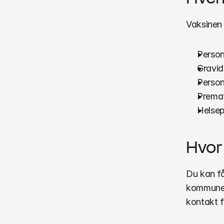
Vaksinen 
Person
Gravid
Perso
Premat
Helsep
Hvor
Du kan få
kommunens
kontakt f