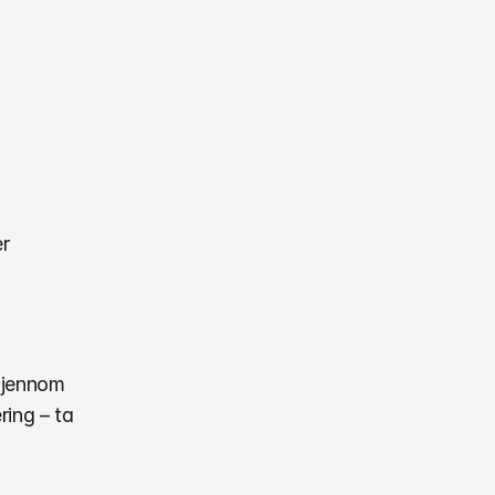
er
gjennom 
ing – ta 