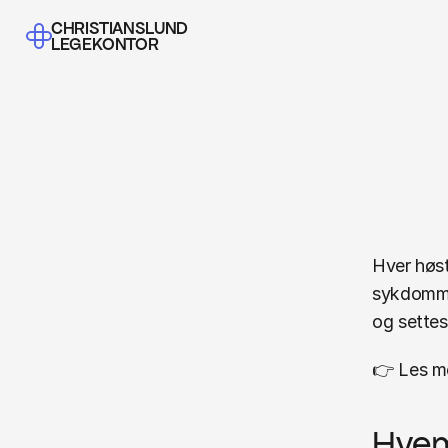
CHRISTIANSLUND
LEGEKONTOR
In
Hver høst
sykdommen
og settes
👉 Les m
Hvem