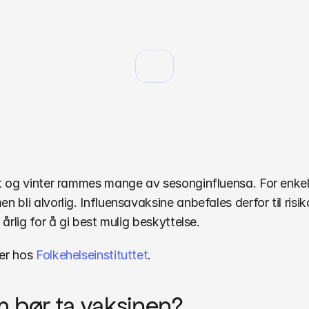
fluensavaksine
i
Fredrikstad
–
vaksinen
hos
Christianslund
legekontor
 og vinter rammes mange av sesonginfluensa. For enkel
 bli alvorlig. Influensavaksine anbefales derfor til risik
 årlig for å gi best mulig beskyttelse.
er hos 
Folkehelseinstituttet
.
 bør ta vaksinen?